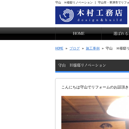
守山 Ｈ様邸リノベーション | 守山市・草津市でリフ
HOME
選ばれる
HOME
»
ブログ
»
施工事例
» 守山 Ｈ様邸
守山 Ｈ様邸リノベーション
こんにちは守山でリフォームのお話頂き